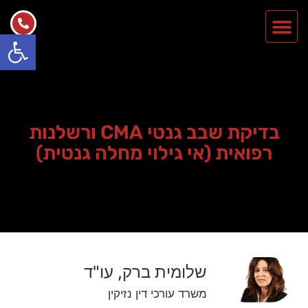
פתח סרגל
בדיקת שבב גנטי CMA ורשלנות
רפואית (אי גילוי מחלה גנטית)
שלומית ברק, עו"ד
משרד עורכי דין נזיקין