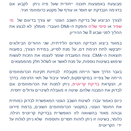
מבוצעת באמצעות תוכנה ייחודית שעל פיה ניתן לקבוע אם
בדגימה הנבדקת יש חוסר או עודף של מקטע כרומוזומי זעיר.
לצורך הביצוע של בדיקת השבב הגנטי יש צורך בדיגום של
מי
שפיר
או
סיסי שליה
והפקת ה-DNA העוברי. מומלץ לא לבצע את
ההליך לפני שבוע 11 של ההיריון.
במועד ביצוע הבדיקה הטרום הלידתית, שני ההורים הביולוגים
יתבקשו לתת דגימת דם, על מנת לסייע, במידת הצורך, בפענוח
תוצאות ה-CMA. צוות המעבדה שומר לעצמו את הזכות לעשות
שימוש בשיטות נוספות, על מנת לאשר או לשלול חלק מהממצאים
בעבר הדרך אשר הייתה מקובלת לבחינת תקינות הכרומוזומים
הייתה של צפייה במיקרוסקופ, לאחר עיבוד של תאי הדגימה. בדרך
זו, הנקראת
בדיקת
קריוטיפ
, ניתן למנות את הכרומוזומים וגם
לבדוק את המבנה שלהם.
שיטה זו מוגבלת לשינויים גדולים יחסית.
כיום כאמור עברו לשיטת
השבב הגנטי
המאפשרת לבדוק כמותית
את החומר הגנטי, במקטעי הכרומוזומים השונים, ברמת פירוט
גבוהה מאוד בהשוואה לזו האפשרית בבדיקת קריוטיפ רגילה.
כלומר, בשיטה זו ניתן לזהות חסרים ותוספות שלא ניתן לגלות על
ידי הקריוטיפ.