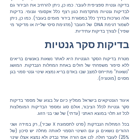
בדיקה גנטית ספציפית לעובר. כמו כן, ניתן להרחיב את הבירור גם
לבדיקות גנטיות מתקדמות כגון רצף כלל אקסומי וגנומי. בדיקות
אלה נערכות בדרך כלל במסגרת בירור מומים בעובר). כמו כן, ניתן
לשמור דגימת DNA של העובר (מדגימת סיסי שלייה או מדיקור מי
שפיר) לצורך בדיקות עתידיות.
בדיקות סקר גנטיות
מטרת בדיקות הסקר הגנטיות היא לאתר נשאות באנשים בריאים
ללא סיפור משפחתי של חולים באחת המחלות הנבדקות. המושג
"נשאות" מתייחס למצב שבו באדם בריא נמצא שינוי גנטי סמוי בגן
מסוים (מוטציה).
איגוד הגנטיקאים בישראל ממליץ כיום על בצוע של מספר בדיקות
סקר גנטיות לכלל הציבור, אולם סוג ומספר הבדיקות המומלצות
לכל זוג תלוי במוצא האתני (עדתי) של שני בני הזוג.
בכל המחלות הנבדקות (פרט לתסמונת X שביר), רק במידה ושני
ההורים נושאים גן עם השינוי הסמוי לאותה מחלה יש סיכון (של
25%) לעובר חולה. לכן אם הורה אחד נבדק ולא נמצא אצלו שינוי