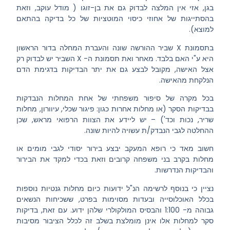
בגן, אזי אין המלצה לבדוק גם את בן-זוגו ( מודל עוקב, וזאת
בהסתייגות של אחוזי כיסוי המוטציות של כל בדיקה בהתאם
למוצא).
בתסמונת X שביר ההורשה שונה והעברת המחלה בדור הראשון
היא ע"י האם בלבד.
מאחר ואת תסמונת ה- X השביר יש לבדוק רק
אצל האישה, מקובל לבצע גם את יתר הבדיקות בדגימת הדם
הנלקחת מהאישה.
בכל מקרה של סיפור משפחתי של אחת המחלות הנבדקות
בבדיקות הסקר (או מחלות אחרות כגון: פיגור שכלי, עיוורון, מחלות
שריר, נכות וכד') – יש ליידע את הצוות הרפואי מראש, שכן
ההחלטה לגבי הנבדק/ת עשויה להיות שונה.
חשוב מאד כי רופא המעקב יבצע בירור יסודי לגבי מומים או
מחלות בקרב בני משפחה קרובים וזאת בכדי למקד את הבירור
והבדיקות הנדרשות.
נציין כי בנוסף לרשימה הנ"ל ידועות כיום מחלות גנטיות נוספות
בכלל האוכלוסייה ובעדות מסוימות בפרט, ששכיחות הנשאים
גבוהה מ- 1:100 והבסיס המולקולרי שלהן ידוע. עם זאת, בדיקות
סקר למחלות אלו אינן מומלצת בשלב זה לכלל הציבור מסיבות