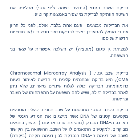
בדיקת השבב הגנטי (הידועה בשמה צ'יפ גנטי) מחליפה את
השיטה הוותיקה לבדיקת מי שפיר באמצעות קריוטיפ.
את הבדיקות מבצעים פעם אחת בלבד. אולם, לפני כל הריון
עתידי מומלץ להתעדכן באשר לבדיקות סקר חדשות ו/או מוטציות
חדשות שנוספו.
למציאת גן פגום (מוטציה) יש השלכה אפשרית על שאר בני
המשפחה.
בדיקת שבב גנטי, (Chromosomal Microarray Analysis
(CMA, היא בדיקה אבחנתית קלינית די חדישה לאיתור בעיות
כרומוזומיות. הבדיקה יכולה לגלות שינויים מזעריים, שלא ניתן
לאתר בבדיקה רגילה, ושיש להם השפעה על התפתחותו של העובר
ובריאותו.
בדיקת השבב הגנטי מתבססת על שבב זכוכית, שעליו מוטבעים
מקטעים קטנים של DNA אשר מייצגים את המידע הגנטי של
האדם. ה-DNA הנבדק (מדגימת אדם או עובר) נקשר, בתנאים
מבוקרים, למקטעים התואמים לו על השבב. ההשוואה בין הקישור
לשבב של דגימת ה-DNA הנבדקת לבין דגימה תקינה (ביקורת)