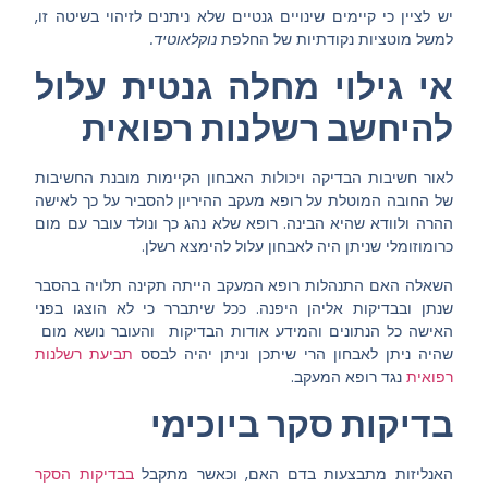
יש לציין כי קיימים שינויים גנטיים שלא ניתנים לזיהוי בשיטה זו,
למשל מוטציות נקודתיות של החלפת
נוקלאוטיד.
אי גילוי מחלה גנטית עלול
להיחשב רשלנות רפואית
לאור חשיבות הבדיקה ויכולות האבחון הקיימות מובנת החשיבות
של החובה המוטלת על רופא מעקב ההיריון להסביר על כך לאישה
ההרה ולוודא שהיא הבינה. רופא שלא נהג כך ונולד עובר עם מום
כרומוזומלי שניתן היה לאבחון עלול להימצא רשלן.
השאלה האם התנהלות
רופא המעקב הייתה תקינה תלויה בהסבר
שנתן ובבדיקות אליהן היפנה. ככל שיתברר כי לא הוצגו בפני
האישה כל הנתונים והמידע אודות הבדיקות והעובר נושא מום
שהיה ניתן לאבחון הרי שיתכן וניתן יהיה לבסס
תביעת רשלנות
רפואית
נגד רופא המעקב.
בדיקות סקר ביוכימי
האנליזות מתבצעות בדם האם, וכאשר מתקבל
בבדיקות הסקר