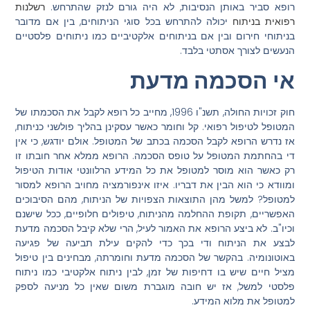
רופא סביר באותן הנסיבות, לא היה גורם לנזק שהתרחש.
רשלנות
רפואית בניתוח
יכולה להתרחש בכל סוגי הניתוחים, בין אם מדובר
בניתוחי חירום ובין אם בניתוחים אלקטיביים כמו ניתוחים פלסטיים
הנעשים לצורך אסתטי בלבד.
אי הסכמה מדעת
חוק זכויות החולה, תשנ"ו 1996, מחייב כל רופא לקבל את הסכמתו של
המטופל לטיפול רפואי. קל וחומר כאשר עסקינן בהליך פולשני כניתוח,
אז נדרש הרופא לקבל הסכמה בכתב של המטופל. אולם יודגש, כי אין
די בהחתמת המטופל על טופס הסכמה. הרופא ממלא אחר חובתו זו
רק כאשר הוא מוסר למטופל את כל המידע הרלוונטי אודות הטיפול
ומוודא כי הוא הבין את דבריו. איזו אינפורמציה מחויב הרופא למסור
למטופל? למשל מהן התוצאות הצפויות של הניתוח, מהם הסיבוכים
האפשריים, תקופת ההחלמה מהניתוח, טיפולים חלופיים, ככל שישנם
וכיו"ב. לא ביצע הרופא את האמור לעיל, הרי שלא קיבל הסכמה מדעת
לבצע את הניתוח ודי בכך כדי להקים עילת תביעה של פגיעה
באוטונומיה. בהקשר של הסכמה מדעת וחומרתה, מבחינים בין טיפול
מציל חיים שיש בו דחיפות של זמן, לבין ניתוח אלקטיבי כמו ניתוח
פלסטי למשל, אז יש חובה מוגברת משום שאין כל מניעה לספק
למטופל את מלוא המידע.