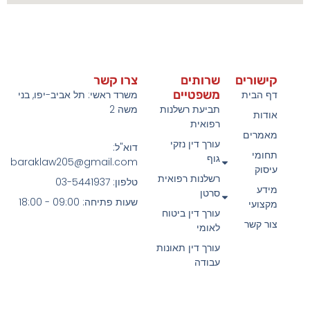
קישורים
שרותים
צרו קשר
משפטיים
דף הבית
משרד ראשי: תל אביב-יפו, בני
תביעת רשלנות
משה 2
אודות
רפואית
מאמרים
עורך דין נזקי
דוא"ל:
תחומי
גוף
baraklaw205@gmail.com
עיסוק
רשלנות רפואית
טלפון: 03-5441937
מידע
סרטן
שעות פתיחה: 09:00 - 18:00
מקצועי
עורך דין ביטוח
צור קשר
לאומי
עורך דין תאונות
עבודה