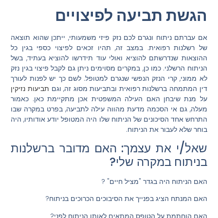
הגשת תביעה לפיצויים
אם עברתם ניתוח ונגרם לכם נזק פיזי משמעותי, ייתכן שהוא תוצאה
של רשלנות רפואית. במצב זה, תהיו זכאים לפיצוי כספי בגין כל
ההוצאות שנדרשתם להוציא ואולי עוד תידרשו להוציא בעתיד, בשל
הניתוח הרשלני. כמו כן, במקרים מסוימים ניתן גם לקבל פיצוי בגין נזק
לא ממוני, קרי הנזק הנפשי שנגרם למטופל. לשם כך יש לפנות לעורך
דין המתמחה ברשלנות רפואית ובתביעות מסוג זה, וגם
תביעות נזיקין
על מנת שיבחן האם העילה המשפטית אכן מתקיימת כאן. כאמור
מעלה, גם אי הסכמה מדעת מהווה עילה לתביעה, בפרט במקרה שבו
התרחש אחד הסיכונים של הניתוח שלו היה המטופל יודע אודותיו, היה
בוחר שלא לעבור את הניתוח.
שאל/י את עצמך: האם מדובר ברשלנות
בניתוח במקרה שלי?
האם הניתוח היה בגדר "מציל חיים" ?
האם המנתח הציג בפנייך את הסיבוכים הכרוכים בניתוח?
האם הוחתמת על הטופס המתאים לאותו הניתוח לפני?