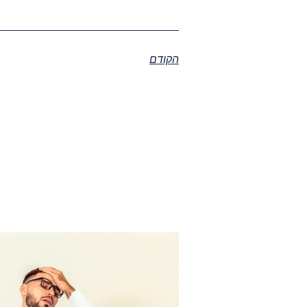
הקודם
מ