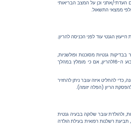
ם העדתי/אתני
וכן על המצב הבריאותי
ולפי ממצאי התשאול.
הייעוץ הגנטי עוד לפני הכניסה להריון.
בבדיקות גנטיות מסוכנות ופולשניות,
שעלולות לסכן את העובר, כגון בדיקת מי שפיר (שבועות 11 – 12 להריון) ובדיקת סיסי שליה (החל מהשבוע ה-16להריון, אם כי מומלץ במהלך
יה חוץ גופית/הפריית מבחנה, כדי להחליט איזה עובר ניתן להחזיר
הפסקת הריון (הפלה יזומה).
ות, ולהולדת עובר שלוקה בבעיה גנטית
 תביעת רשלנות רפואית בעילת הולדה