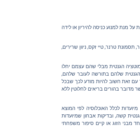
על מנת למנוע כניסה להיריון או לידה
עיות כגון ניוון שרירים (SMA), סיסטיק פיברוזיס, דיסאוטונומיה משפחתית, תסמונת X שביר, תסמונת טרנר, טיי זקס, ניוון שרירים,
המוטציה הגנטית מבלי שהם עצמם יחלו
 הגנטית שלהם בתורשה לעובר שלהם,
ית. יחד עם זאת חשוב להיות מודע לכך שבכל
גנטית, וזאת גם כאשר מדובר בהורים בריאים לחלוטין ללא
יועדות לכלל האוכלוסיה לפי המוצא
נטית קשה, ו
בדיקות אבחון
שמיועדות
חד מבני הזוג או קיים סיפור משפחתי