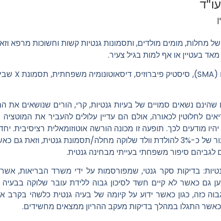
ו"ד
ן
של מחלות, מומים מולדים, ותסמונות גנטיות קשות וחשוכות מרפא וזאת 
 מאד בעטיין או אף למות בגיל צעיר.
מדובר, למשל, בב
ם שהינם נשאים סמויים של בעיות גנטיות, קרי, הורים שנושאים את 
ים לחלוטין לכאורה, אולם הם עדיין עלולים להעביר את המוטציה
 וזאת מבלי שהם יהיו מודעים לכך. תופעה זו מכונה הורשה אוטוזומאלית רציסיב
הריון שהוא קיים מלכתחילה סיכון בשיעור של כ-3% להולדת וולד שלוקה מחלה/תסמונת 
ם לגביהם סיפור משפחתי בעייתי מבחינה גנטית.
טיות:
בדיקות סקר
גנטי,
שמפורסמות על ידי משרד הבריאות, אשר מ
ען גם כאשר לא קיים חשד לסיכון גבוה
ללידת עובר שלוקה בבעיה ג
וה כזה, כגון כאשר ידוע על קיומה של בעיה גנטית כלשהי בקרב א
 כאשר התגלו במהלך בדיקות מעקב ההריון ממצאים מחשידים.