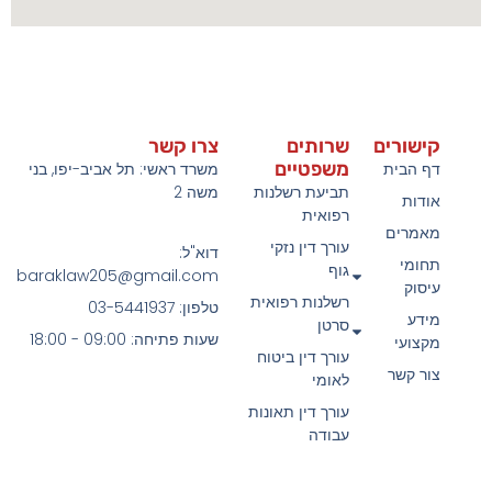
קישורים
שרותים
צרו קשר
משפטיים
דף הבית
משרד ראשי: תל אביב-יפו, בני
תביעת רשלנות
משה 2
אודות
רפואית
מאמרים
עורך דין נזקי
דוא"ל:
תחומי
גוף
baraklaw205@gmail.com
עיסוק
רשלנות רפואית
טלפון: 03-5441937
מידע
סרטן
שעות פתיחה: 09:00 - 18:00
מקצועי
עורך דין ביטוח
צור קשר
לאומי
עורך דין תאונות
עבודה