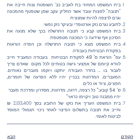
בית המשפט המחוזי בת לאביב כב' השופטת גנות חייבה את
"תנובה" לפצות עובד אשר החליק עקב שמן שטפטף מהמכונה
וגרם לרצפה להיות שמנונית
לתובע נגרם נזק אורטופדי ובעיקר נזק נפשי.
בית המשפט קבע כי תנובה התרשלה בכך שלא מנעה את
הסיכון אף שידעה כי המכונה מטפטפת.
בית המשפט מצא כי תנובה התרשלה וכן הפרה הוראות
בפקודת הבטיחות בעבודה.
עפ" הוראת ס' 49 לפקודת הבטיחות בעבודה המעביד חייב
לוודא קיומם של אמצעי גישה בטוחים לכל מקום שאדם צריך
לעבור בו … בחדר העבודה יותקנו ויוקמו מעברים נאותים.
המעברים, המדרגות בבניין יהיו ללא הפרעה של חומרים,
חפצים, ציוד או כלים.
ס' 54 קובע:" כל רצפה, דרגה, מדרגות, מסדרון ומדרכת מעבר
יהיו ממבנה טוב ויקוימו כראוי"
בית המשפט העריך את נזקו של התובע בסך 2,133,400 ₪
וחייב את תנובה בתשלום הפיצוי לאחר ניכוי תגמולי המוסד
לביטוח לאומי.
הקודם
הבא