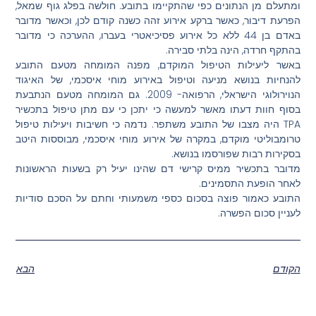
ומתעלם מן הנתונים כפי שהתקיימו בתובע. חולשה בפלג גוף שמאל,
הפרעת דיבור, כאשר ברקע אירוע זהה כשנה קודם לכן, וכאשר מדובר
באדם בן 44 ללא כל אירוע פסיכיאטרי בעברו, ההערכה כי מדובר
בהתקף חרדה, הינה בלתי סבירה.
באשר ליעילות הטיפול המוקדם, מפנה המומחה מטעם התובע
להנחיות בנושא מניעה וטיפול באירוע מוחי איסכמי, של האיגוד
הנוירולוגי הישראלי, הרפואה- 2009. גם המומחה מטעם הנתבעת
בסוף חוות דעתו מאשר למעשה כי יתכן כי עם מתן טיפול בתכשיר
TPA היה מצבו של התובע משתפר. נדמה כי חשיבות ויעילות טיפול
טרומבוליטי מוקדם, במקרה של אירוע מוחי איסכמי, מבוססות היטב
בסקירות רבות שפורסמו בנושא.
מדובר בתכשיר ממיס קרישי דם שהינו יעיל רק בשעות הראשונות
לאחר הופעת התסמינים.
התובע כאמור פוצה בסכום כספי משמעותי וחתם על הסכם סודיות
לעניין סכום הפשרה.
הקודם
הבא