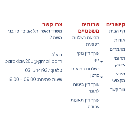
קישורים
שרותים
צרו קשר
משפטיים
דף הבית
משרד ראשי: תל אביב-יפו, בני
תביעת רשלנות
משה 2
אודות
רפואית
מאמרים
עורך דין נזקי
דוא"ל:
תחומי
גוף
baraklaw205@gmail.com
עיסוק
רשלנות רפואית
טלפון: 03-5441937
מידע
סרטן
שעות פתיחה: 09:00 - 18:00
מקצועי
עורך דין ביטוח
צור קשר
לאומי
עורך דין תאונות
עבודה