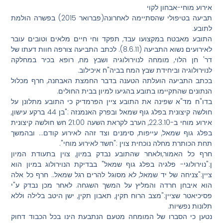
אירוע מוחי-אבחון לקוי
תביעה בטיפולי שהסתיימה לאחרונה(פברואר 2015) בפשרה הולמת
לתובע.
התובע מאבטח במקצועו עבד, תפקד וחי חיים מלאים וטובים עובר
לאירועים נשוא התביעה (8.6.11). לכתב התביעה צורפה חוות דעתו של
דר' חן הלוי, מומחה לנוירולוגיה ושבץ מח, רופא בכיר במחלקה
לנוירולוגיה וביחידת שבץ המח בביה"ח איכילוב.
בכתב התביעה הועלתה הטענה בדבר החמצת האבחנה, חרף מכלול
הנתונים שהתקיימו בתובע בהגיעו למיון בבית החולים.
בדו"ח מד"א שפינה את התובע ציין הפרמדיק כי התובע מתלונן על
חולשה קיצונית בפלג גוף שמאל ובפרק האנמנזה :"בן 44 ברקע עישון,
אירוע מוחי ב-22.3.10, הערב לקראת השעה 21:00 חש חולשה קיצונית
בפלג גוף שמאל, עייפות, סימנים וצד זהה לאירוע קודם… ובהמשך
תחת הכותרת מחלה נוכחית צוין :"חשד לאירוע מוחי".
חרף כל האמור,ולאחר שהתובע נבדק במיון, צוין בתעודת המיון
ן:"נוירולוגי- פלגיה בפלג גוף שמאל" בבדיקת הנוירולוג במיון הוא
ציין:"צניחה של יד שמאל, לא מסוגל להרים רגל שמאל.. חרף כל אלה
הוא איבחן חרדה והמליץ על המשך השגחה. לאחר מכן נבדק ע"י
פסיכיאטר שציין:"מצב הרוח תקין, תאבון תקין, ישן היטב בלילה וללא
תלונות נפשיות.
נטען כי הסברו של המומחה מטעם הנתבעת הינו בכל הכבוד דחוק